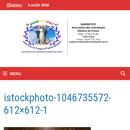
Passer
MENU
6 août 2026
au
contenu
MENU
istockphoto-1046735572-
612×612-1