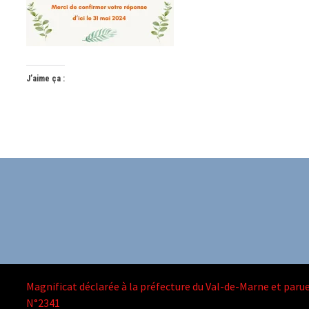
J’aime ça :
Magnificat déclarée à la préfecture du Val-de-Marne et parue
N°2341