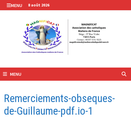
Passer
MENU
8 août 2026
au
contenu
MENU
Remerciements-obseques-
de-Guillaume-pdf.io-1