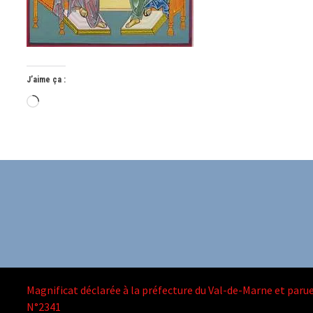
J’aime ça :
Chargement…
Magnificat déclarée à la préfecture du Val-de-Marne et parue
N°2341