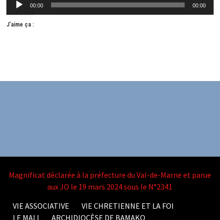
Lecteur
00:00
00:00
audio
J’aime ça :
Magnificat déclarée à la préfecture du Val-de-Marne et parue
aux JO le 19 mars 2024 sous le N°2341
VIE ASSOCIATIVE
VIE CHRETIENNE ET LA FOI
LE MALI
ARCHIDIOCÈSE DE BAMAKO