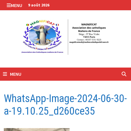
Passer
MENU
9 août 2026
au
contenu
MENU
WhatsApp-Image-2024-06-30-
a-19.10.25_d260ce35