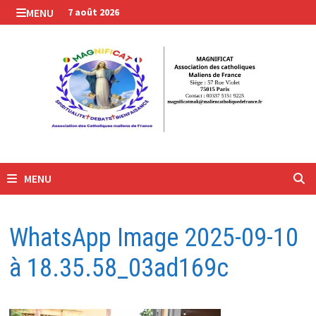
Passer
MENU
7 août 2026
au
contenu
MENU
WhatsApp Image 2025-09-10
à 18.35.58_03ad169c