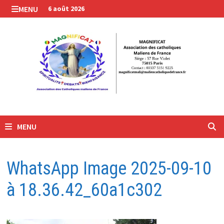
Passer
MENU
6 août 2026
au
contenu
MENU
WhatsApp Image 2025-09-10
à 18.36.42_60a1c302