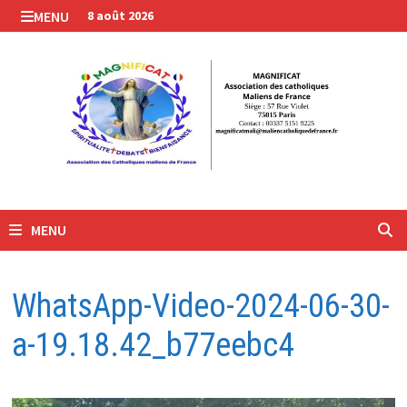
Passer
MENU
8 août 2026
au
contenu
MENU
WhatsApp-Video-2024-06-30-
a-19.18.42_b77eebc4