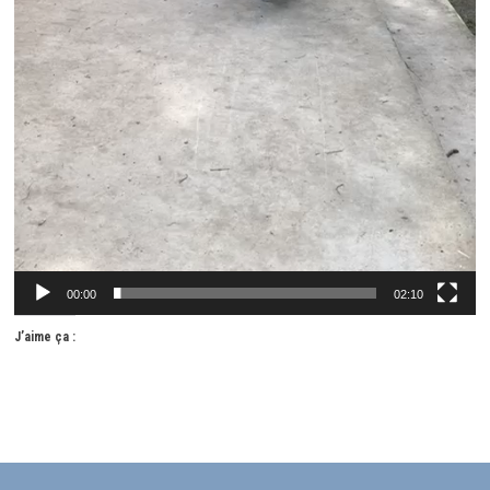
00:00
02:10
J’aime ça :