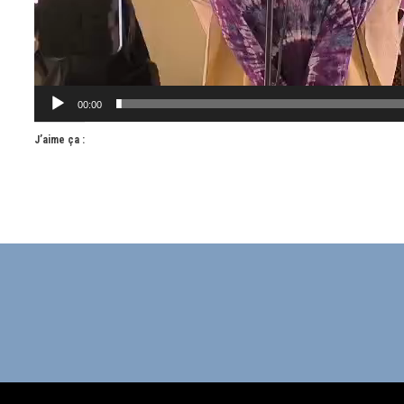
00:00
J’aime ça :