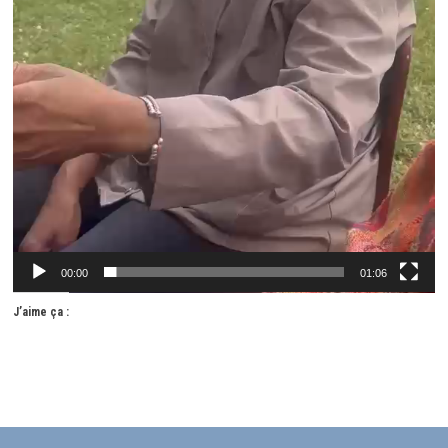
00:00
01:06
J’aime ça :