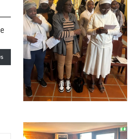
ce
US