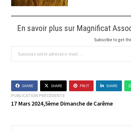
En savoir plus sur Magnificat Asso
Subscribe to get the
Saisissez votre adresse e-mail…
SHARE
SHARE
PIN IT
SHARE
Navigation
Publication
PUBLICATION PRÉCÉDENTE
précédente :
17 Mars 2024,5ème Dimanche de Carême
de
l’article