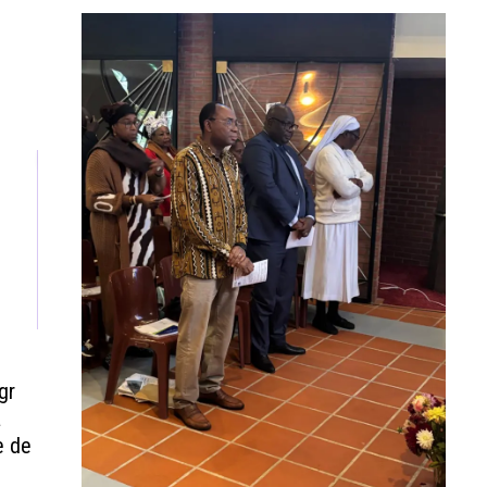
gr
a
e de