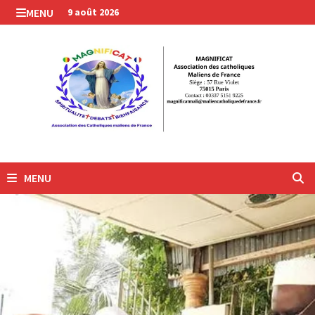
Passer
MENU
9 août 2026
au
contenu
MENU