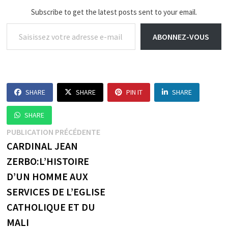
Subscribe to get the latest posts sent to your email.
Saisissez votre adresse e-mail…
ABONNEZ-VOUS
SHARE
SHARE
PIN IT
SHARE
SHARE
Navigation
Publication
PUBLICATION PRÉCÉDENTE
précédente :
CARDINAL JEAN
de
ZERBO:L’HISTOIRE
l’article
D’UN HOMME AUX
SERVICES DE L’EGLISE
CATHOLIQUE ET DU
MALI