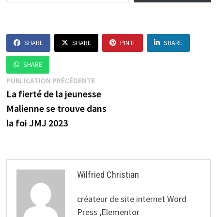
SHARE
SHARE
PIN IT
SHARE
SHARE
Navigation
Publication
PUBLICATION PRÉCÉDENTE
précédente :
La fierté de la jeunesse
de
Malienne se trouve dans
l’article
la foi JMJ 2023
Wilfried Christian
créateur de site internet Word
Press ,Elementor