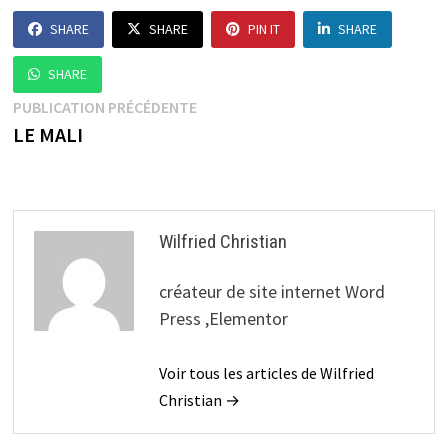
SHARE
SHARE
PIN IT
SHARE
SHARE
Navigation
Publication
PUBLICATION PRÉCÉDENTE
précédente :
LE MALI
de
l’article
Wilfried Christian
créateur de site internet Word
Press ,Elementor
Voir tous les articles de Wilfried
Christian →