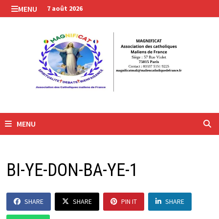
Passer
MENU
7 août 2026
au
contenu
MENU
BI-YE-DON-BA-YE-1
SHARE
SHARE
PIN IT
SHARE