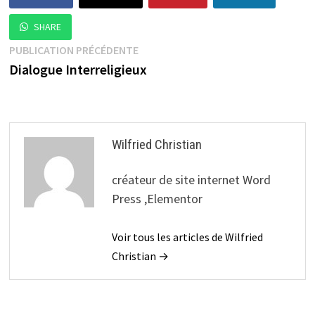
SHARE
Navigation
Publication
PUBLICATION PRÉCÉDENTE
précédente :
Dialogue Interreligieux
de
l’article
Wilfried Christian
créateur de site internet Word
Press ,Elementor
Voir tous les articles de Wilfried
Christian →