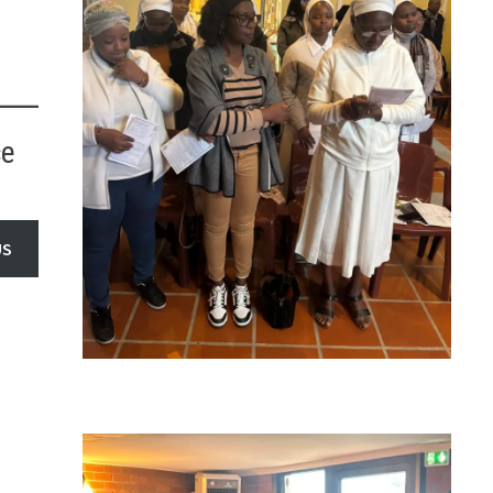
ce
US