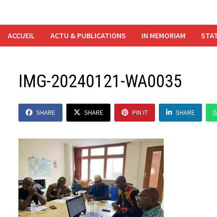
ACCUEIL
ACTU & PUBLICATIONS
IN MEMORIAM
STAT
IMG-20240121-WA0035
SHARE
SHARE
PIN IT
SHARE