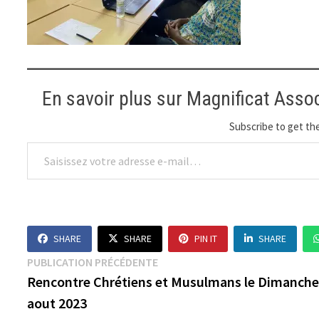
En savoir plus sur Magnificat Asso
Subscribe to get the
Saisissez votre adresse e-mail…
SHARE
SHARE
PIN IT
SHARE
Navigation
Publication
PUBLICATION PRÉCÉDENTE
précédente :
Rencontre Chrétiens et Musulmans le Dimanche
de
aout 2023