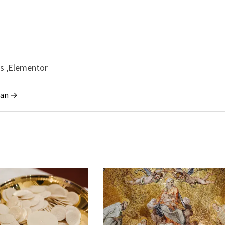
ss ,Elementor
tian →