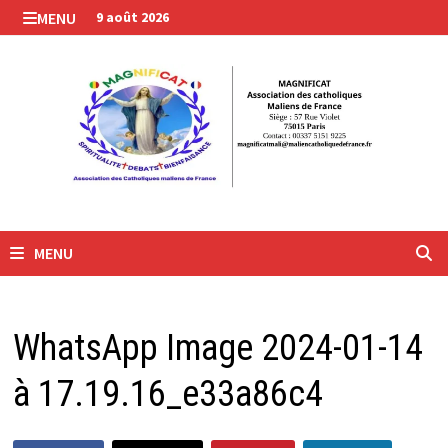
Passer
MENU
9 août 2026
au
contenu
MENU
WhatsApp Image 2024-01-14
à 17.19.16_e33a86c4