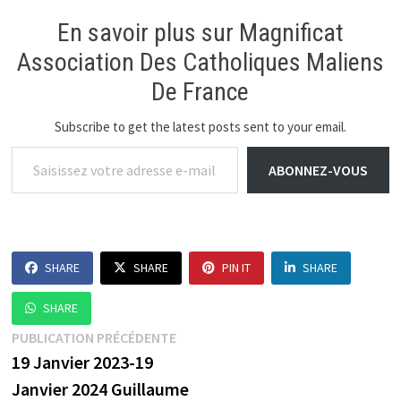
En savoir plus sur Magnificat
Association Des Catholiques Maliens
De France
Subscribe to get the latest posts sent to your email.
Saisissez votre adresse e-mail…
ABONNEZ-VOUS
SHARE
SHARE
PIN IT
SHARE
SHARE
Navigation
Publication
PUBLICATION PRÉCÉDENTE
précédente :
19 Janvier 2023-19
de
Janvier 2024 Guillaume