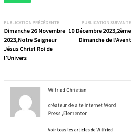
Navigation
Publication
P
PUBLICATION PRÉCÉDENTE
PUBLICATION SUIVANTE
précédente :
s
Dimanche 26 Novembre
10 Décembre 2023,2ème
de
2023,Notre Seigneur
Dimanche de l’Avent
l’article
Jésus Christ Roi de
l’Univers
Wilfried Christian
créateur de site internet Word
Press ,Elementor
Voir tous les articles de Wilfried