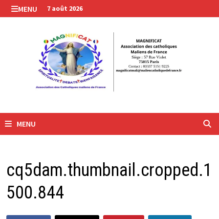
Passer
MENU
7 août 2026
au
contenu
MENU
cq5dam.thumbnail.cropped.1
500.844