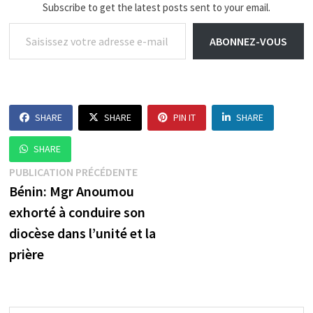
Subscribe to get the latest posts sent to your email.
Saisissez votre adresse e-mail…
ABONNEZ-VOUS
SHARE
SHARE
PIN IT
SHARE
SHARE
Navigation
Publication
PUBLICATION PRÉCÉDENTE
précédente :
Bénin: Mgr Anoumou
de
exhorté à conduire son
l’article
diocèse dans l’unité et la
prière