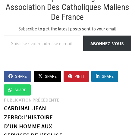
Association Des Catholiques Maliens
De France
Subscribe to get the latest posts sent to your email.
Saisissez votre adresse e-mail…
ABONNEZ-VOUS
SHARE
SHARE
PIN IT
SHARE
SHARE
Navigation
Publication
PUBLICATION PRÉCÉDENTE
précédente :
CARDINAL JEAN
de
ZERBO:L’HISTOIRE
l’article
D’UN HOMME AUX