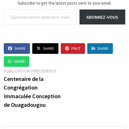
Subscribe to get the latest posts sent to your email.
Saisissez votre adresse e-mail…
ABONNEZ-VOUS
SHARE
SHARE
PIN IT
SHARE
SHARE
Navigation
Publication
PUBLICATION PRÉCÉDENTE
précédente :
Centenaire de la
de
Congrégation
l’article
Immaculée Conception
de Ouagadougou