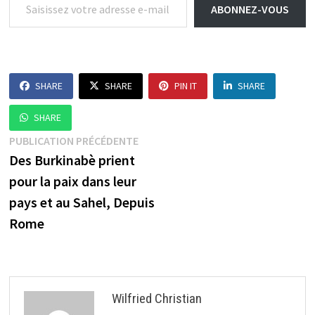
ABONNEZ-VOUS
SHARE
SHARE
PIN IT
SHARE
SHARE
Navigation
Publication
PUBLICATION PRÉCÉDENTE
précédente :
Des Burkinabè prient
de
pour la paix dans leur
l’article
pays et au Sahel, Depuis
Rome
Wilfried Christian