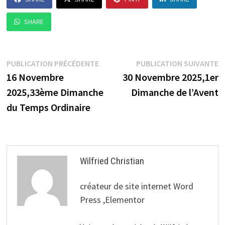
SHARE
Navigation
Publication
P
PUBLICATION PRÉCÉDENTE
PUBLICATION SUIVANTE
précédente :
s
16 Novembre
30 Novembre 2025,1er
de
2025,33ème Dimanche
Dimanche de l’Avent
l’article
du Temps Ordinaire
Wilfried Christian
créateur de site internet Word
Press ,Elementor