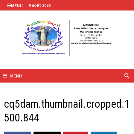
Passer
MENU
6 août 2026
au
contenu
MENU
cq5dam.thumbnail.cropped.1
500.844