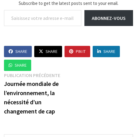
Subscribe to get the latest posts sent to your email.
Saisissez votre adresse e-mail…
ABONNEZ-VOUS
SHARE
SHARE
PIN IT
SHARE
SHARE
Navigation
Publication
PUBLICATION PRÉCÉDENTE
précédente :
Journée mondiale de
de
l’environnement, la
l’article
nécessité d’un
changement de cap