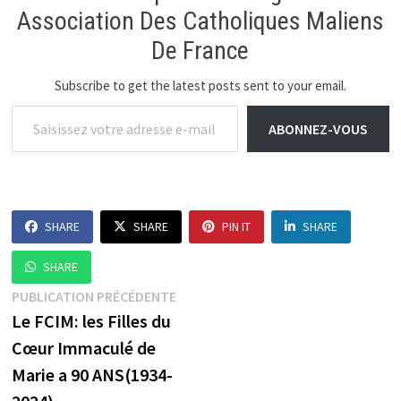
Association Des Catholiques Maliens
De France
Subscribe to get the latest posts sent to your email.
Saisissez votre adresse e-mail…
ABONNEZ-VOUS
SHARE
SHARE
PIN IT
SHARE
SHARE
Navigation
Publication
PUBLICATION PRÉCÉDENTE
précédente :
Le FCIM: les Filles du
de
Cœur Immaculé de
l’article
Marie a 90 ANS(1934-