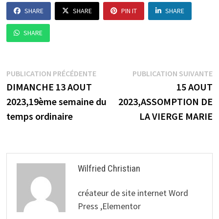
SHARE
SHARE
PIN IT
SHARE
SHARE
Navigation
Publication
P
PUBLICATION PRÉCÉDENTE
PUBLICATION SUIVANTE
précédente :
s
DIMANCHE 13 AOUT
15 AOUT
de
2023,19ème semaine du
2023,ASSOMPTION DE
l’article
temps ordinaire
LA VIERGE MARIE
Wilfried Christian
créateur de site internet Word
Press ,Elementor