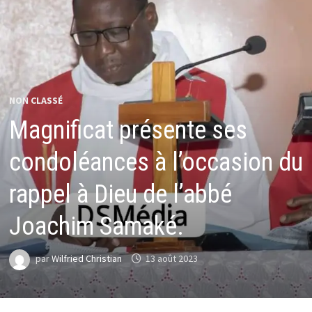
NON CLASSÉ
Magnificat présente ses
condoléances à l’occasion du
rappel à Dieu de l’abbé
Joachim Samaké.
par
Wilfried Christian
13 août 2023