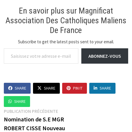
En savoir plus sur Magnificat
Association Des Catholiques Maliens
De France
Subscribe to get the latest posts sent to your email.
Saisissez votre adresse e-mail…
ABONNEZ-VOUS
SHARE
SHARE
PIN IT
SHARE
SHARE
Navigation
Publication
PUBLICATION PRÉCÉDENTE
précédente :
Nomination de S.E MGR
de
ROBERT CISSE Nouveau