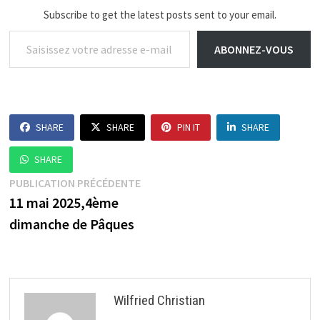
Subscribe to get the latest posts sent to your email.
Saisissez votre adresse e-mail…
ABONNEZ-VOUS
SHARE
SHARE
PIN IT
SHARE
SHARE
Navigation
Publication
PUBLICATION PRÉCÉDENTE
précédente :
11 mai 2025,4ème
de
dimanche de Pâques
l’article
Wilfried Christian