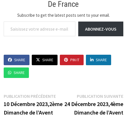
De France
Subscribe to get the latest posts sent to your email.
Saisissez votre adresse e-mail…
ABONNEZ-VOUS
SHARE
SHARE
PIN IT
SHARE
SHARE
Navigation
Publication
P
PUBLICATION PRÉCÉDENTE
PUBLICATION SUIVANTE
précédente :
s
10 Décembre 2023,2ème
24 Décembre 2023,4ème
de
Dimanche de l’Avent
Dimanche de l’Avent
l’article