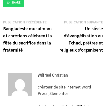
SHARE
Navigation
Publication
P
PUBLICATION PRÉCÉDENTE
PUBLICATION SUIVANTE
précédente :
s
Bangladesh: musulmans
Un siècle
de
et chrétiens célèbrent la
d’évangélisation au
l’article
fête du sacrifice dans la
Tchad, prêtres et
fraternité
religieux s’organisent
Wilfried Christian
créateur de site internet Word
Press ,Elementor