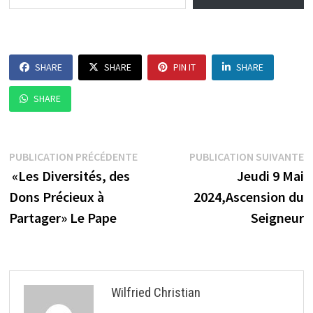
SHARE
SHARE
PIN IT
SHARE
SHARE
Navigation
Publication
P
PUBLICATION PRÉCÉDENTE
PUBLICATION SUIVANTE
précédente :
s
«Les Diversités, des
Jeudi 9 Mai
de
Dons Précieux à
2024,Ascension du
l’article
Partager» Le Pape
Seigneur
Wilfried Christian