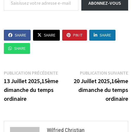
ABONNEZ-VOUS
SHARE
SHARE
PIN IT
SHARE
SHARE
Navigation
Publication
P
PUBLICATION PRÉCÉDENTE
PUBLICATION SUIVANTE
précédente :
s
13 Juillet 2025,15ème
20 Juillet 2025,16ème
de
dimanche du temps
dimanche du temps
l’article
ordinaire
ordinaire
Wilfried Christian