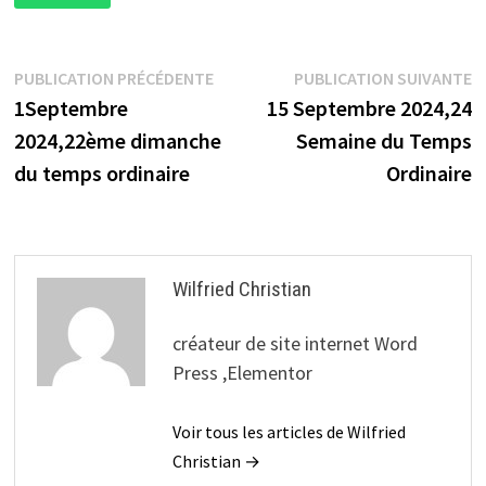
Navigation
Publication
P
PUBLICATION PRÉCÉDENTE
PUBLICATION SUIVANTE
précédente :
s
1Septembre
15 Septembre 2024,24
de
2024,22ème dimanche
Semaine du Temps
l’article
du temps ordinaire
Ordinaire
Wilfried Christian
créateur de site internet Word
Press ,Elementor
Voir tous les articles de Wilfried
Christian →