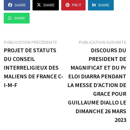
SHARE
SHARE
PIN IT
SHARE
SHARE
Navigation
Publication
P
PUBLICATION PRÉCÉDENTE
PUBLICATION SUIVANTE
précédente :
s
PROJET DE STATUTS
DISCOURS DU
de
DU CONSEIL
PRESIDENT DE
l’article
INTERRELIGIEUX DES
MAGNIFICAT ET DU Pr
MALIENS DE FRANCE C-
ELOI DIARRA PENDANT
I-M-F
LA MESSE D’ACTION DE
GRACE POUR
GUILLAUME DIALLO LE
DIMANCHE 26 MARS
2023