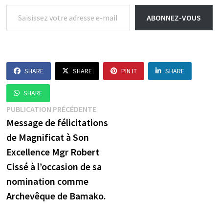
Saisissez votre adresse e-mail…
ABONNEZ-VOUS
SHARE
SHARE
PIN IT
SHARE
SHARE
Navigation
Publication
PUBLICATION PRÉCÉDENTE
précédente :
Message de félicitations
de
de Magnificat à Son
l’article
Excellence Mgr Robert
Cissé à l’occasion de sa
nomination comme
Archevêque de Bamako.