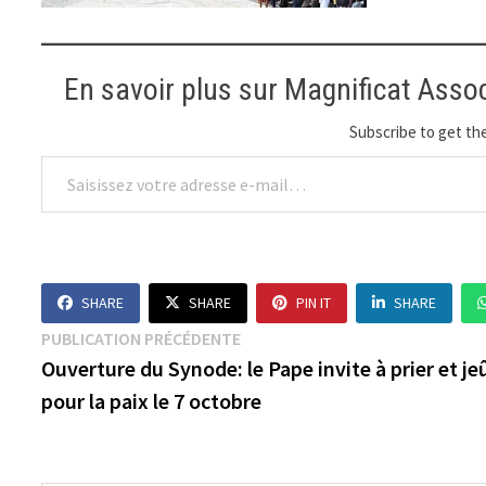
En savoir plus sur Magnificat Asso
Subscribe to get the
Saisissez votre adresse e-mail…
SHARE
SHARE
PIN IT
SHARE
Navigation
Publication
PUBLICATION PRÉCÉDENTE
précédente :
Ouverture du Synode: le Pape invite à prier et je
de
pour la paix le 7 octobre
l’article