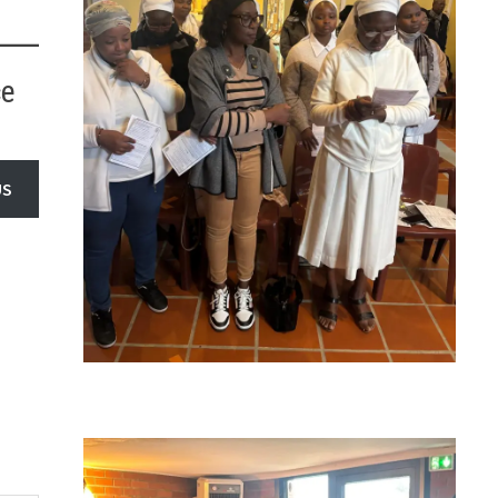
ce
US