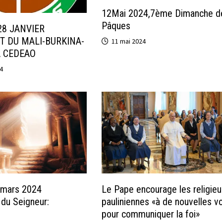
12Mai 2024,7ème Dimanche d
Pâques
8 JANVIER
IT DU MALI-BURKINA-
11 mai 2024
A CEDEAO
4
1mars 2024
Le Pape encourage les religie
 du Seigneur:
pauliniennes «à de nouvelles v
pour communiquer la foi»