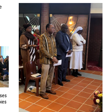
e
uses
oies