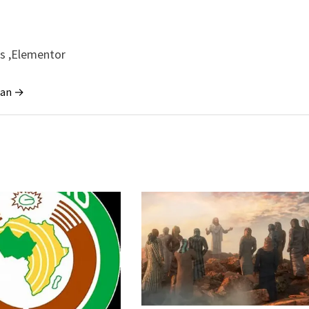
ss ,Elementor
tian →