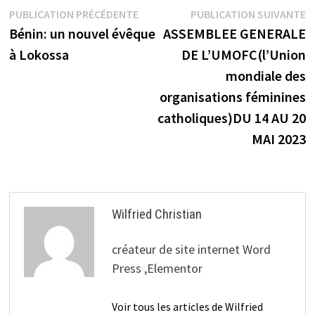
Navigation
Publication
P
PUBLICATION PRÉCÉDENTE
PUBLICATION SUIVANTE
précédente :
s
Bénin: un nouvel évêque
ASSEMBLEE GENERALE
de
à Lokossa
DE L’UMOFC(l’Union
l’article
mondiale des
organisations féminines
catholiques)DU 14 AU 20
MAI 2023
Wilfried Christian
créateur de site internet Word
Press ,Elementor
Voir tous les articles de Wilfried