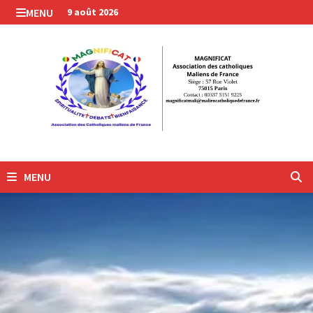
Passer
MENU
9 août 2026
au
contenu
MENU