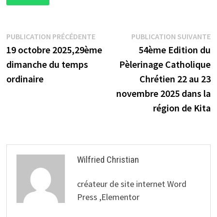
Navigation
Publication
P
PUBLICATION PRÉCÉDENTE
PUBLICATION SUIVANTE
précédente :
s
19 octobre 2025,29ème
54ème Edition du
de
dimanche du temps
Pèlerinage Catholique
l’article
ordinaire
Chrétien 22 au 23
novembre 2025 dans la
région de Kita
Wilfried Christian
créateur de site internet Word
Press ,Elementor