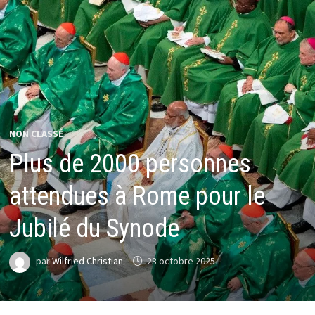
NON CLASSÉ
Plus de 2000 personnes
attendues à Rome pour le
Jubilé du Synode
par
Wilfried Christian
23 octobre 2025