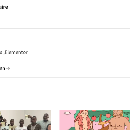
aire
ss ,Elementor
tian →