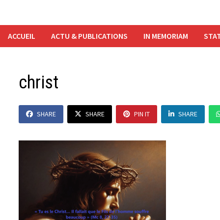
ACCUEIL
ACTU & PUBLICATIONS
IN MEMORIAM
STAT
christ
SHARE
SHARE
PIN IT
SHARE