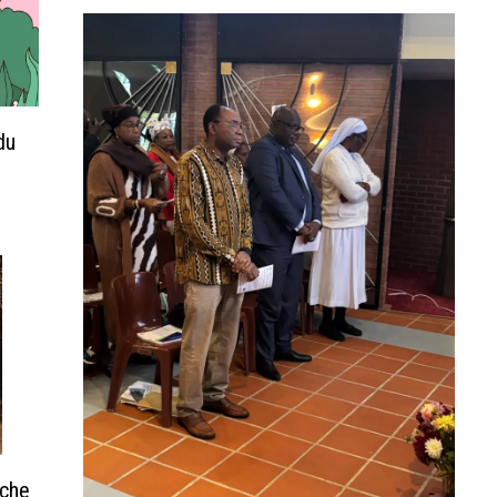
du
nche