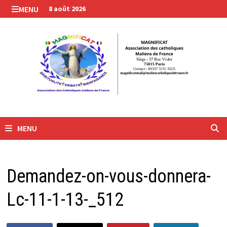
Passer
MENU
8 août 2026
au
contenu
MENU
Demandez-on-vous-donnera-
Lc-11-1-13-_512