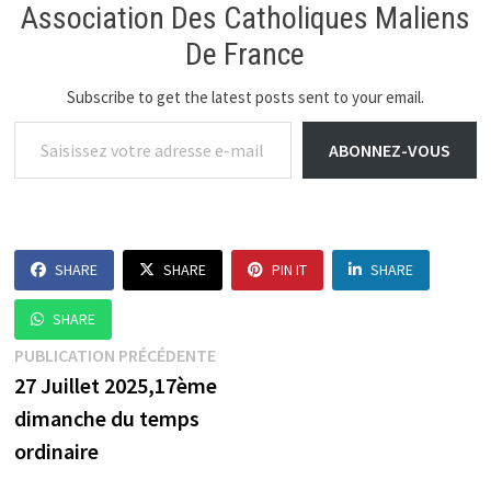
Association Des Catholiques Maliens
De France
Subscribe to get the latest posts sent to your email.
Saisissez votre adresse e-mail…
ABONNEZ-VOUS
SHARE
SHARE
PIN IT
SHARE
SHARE
Navigation
Publication
PUBLICATION PRÉCÉDENTE
précédente :
27 Juillet 2025,17ème
de
dimanche du temps
l’article
ordinaire