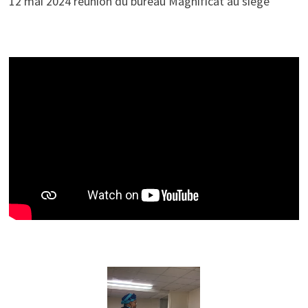
12 mai 2024 réunion du bureau Magnificat au siège