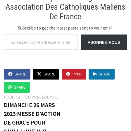
Association Des Catholiques Maliens
De France
Subscribe to get the latest posts sent to your email.
Saisissez votre adresse e-mail…
ABONNEZ-VOUS
SHARE
SHARE
PIN IT
SHARE
SHARE
Navigation
Publication
PUBLICATION PRÉCÉDENTE
précédente :
DIMANCHE 26 MARS
de
2023:MESSE D’ACTION
l’article
DE GRACE POUR